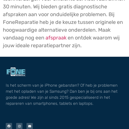
30 minuten. Wij bieden gratis diagnostische
afspraken aan voor onduidelijke problemen. Bij
FoneReparatie heb je de keuze tussen originele en
hoogwaardige alternatieve onderdelen. Maak
vandaag nog een
afspraak
en ontdek waarom wij
jouw ideale reparatiepartner zijn.
Is het scherm van je iPhone gebarsten? Of heb je problemen
met het opladen van je Samsung? Dan ben je bij ons aan het
goede adres! We zijn al sinds 2015 gespecialiseerd in het
repareren van smartphones, tablets en laptops.