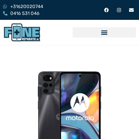
+31620020744
0416 531 046