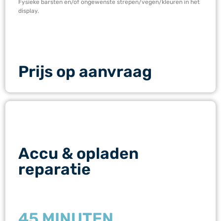
Fysieke barsten en/of ongewenste strepen/vegen/kleuren in het
display.
Prijs op aanvraag
Accu & opladen
reparatie
45 MINUTEN