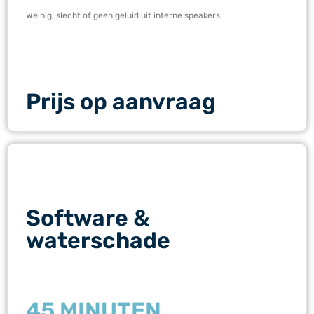
Weinig, slecht of geen geluid uit interne speakers.
Prijs op aanvraag
Software &
waterschade
45 MINUTEN