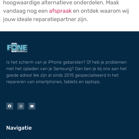
hoogwaardige alternatieve onderdelen. Maak
vandaag nog een
afspraak
en ontdek waarom wij
jouw ideale reparatiepartner zijn.
Is het scherm van je iPhone gebarsten? Of heb je problemen
met het opladen van je Samsung? Dan ben je bij ons aan het
goede adres! We zijn al sinds 2015 gespecialiseerd in het
repareren van smartphones, tablets en laptops.
Navigatie