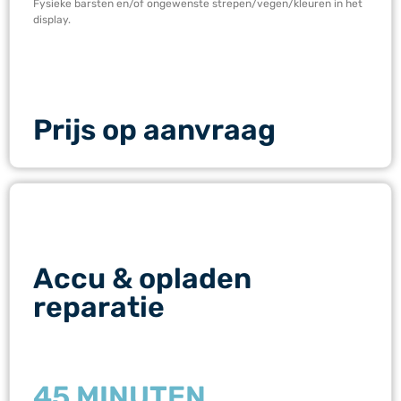
Fysieke barsten en/of ongewenste strepen/vegen/kleuren in het
display.
Prijs op aanvraag
Accu & opladen
reparatie
45 MINUTEN