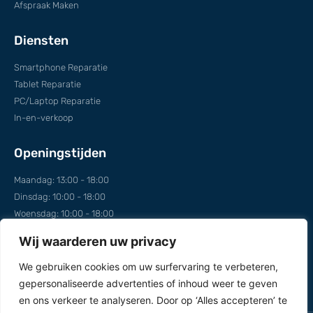
Afspraak Maken
Diensten
Smartphone Reparatie
Tablet Reparatie
PC/Laptop Reparatie
In-en-verkoop
Openingstijden
Maandag: 13:00 - 18:00
Dinsdag: 10:00 - 18:00
Woensdag: 10:00 - 18:00
Donderdag: 10:00 - 18:00
Wij waarderen uw privacy
Vrijdag: 10:00 - 18:00
Zaterdag: 10:00 - 18:00
We gebruiken cookies om uw surfervaring te verbeteren,
Zondag: Open op afspraak
gepersonaliseerde advertenties of inhoud weer te geven
en ons verkeer te analyseren. Door op ‘Alles accepteren’ te