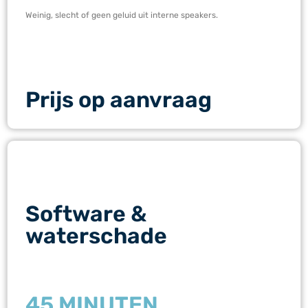
Weinig, slecht of geen geluid uit interne speakers.
Prijs op aanvraag
Software &
waterschade
45 MINUTEN