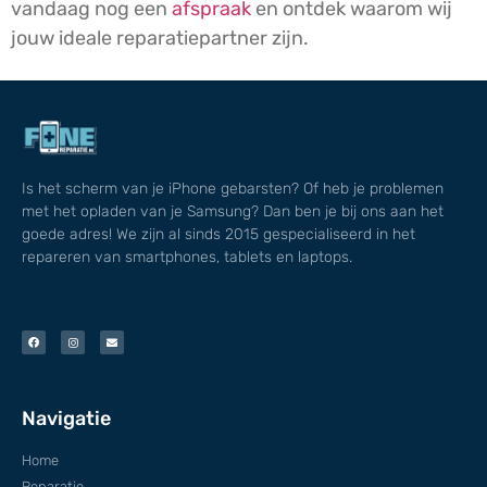
vandaag nog een
afspraak
en ontdek waarom wij
jouw ideale reparatiepartner zijn.
Is het scherm van je iPhone gebarsten? Of heb je problemen
met het opladen van je Samsung? Dan ben je bij ons aan het
goede adres! We zijn al sinds 2015 gespecialiseerd in het
repareren van smartphones, tablets en laptops.
Navigatie
Home
Reparatie