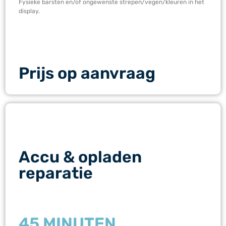
Fysieke barsten en/of ongewenste strepen/vegen/kleuren in het
display.
Prijs op aanvraag
Accu & opladen
reparatie
45 MINUTEN