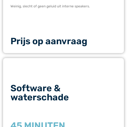
Weinig, slecht of geen geluid uit interne speakers.
Prijs op aanvraag
Software &
waterschade
45 MINUTEN