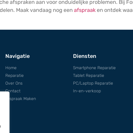
sche afspraken aan voor onduidelijke problemen. Bij F
erdelen. Maak vandaag nog een
afspraak
en ontdek waar
Navigatie
Diensten
Home
Smartphone Reparatie
Reparatie
Tablet Reparatie
Over Ons
PC/Laptop Reparatie
Contact
In-en-verkoop
Afspraak Maken
e