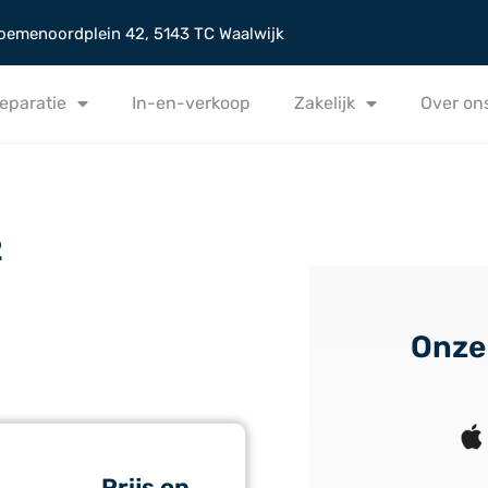
oemenoordplein 42, 5143 TC Waalwijk
eparatie
In-en-verkoop
Zakelijk
Over on
2
Onze
Prijs op