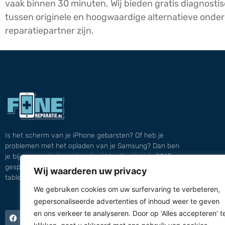
vaak binnen 30 minuten. Wij bieden gratis diagnosti
tussen originele en hoogwaardige alternatieve ond
reparatiepartner zijn.
Is het scherm van je iPhone gebarsten? Of heb je
problemen met het opladen van je Samsung? Dan ben
je bij ons aan het goede adres! We zijn al sinds 2015
gespecialiseerd in het repareren van smartphones,
Wij waarderen uw privacy
tablets en laptops.
We gebruiken cookies om uw surfervaring te verbeteren,
gepersonaliseerde advertenties of inhoud weer te geven
en ons verkeer te analyseren. Door op ‘Alles accepteren’ t