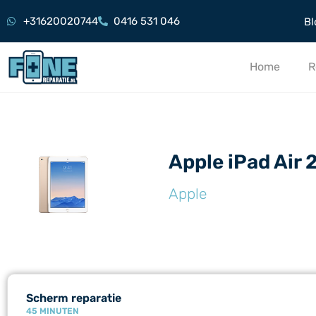
+31620020744
0416 531 046
Bl
Home
R
Apple iPad Air 
Apple
Scherm reparatie
45 MINUTEN